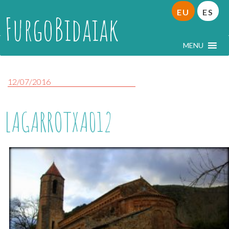
EU
ES
FurgoBidaiak
MENU
12/07/2016
LAGARROTXA012