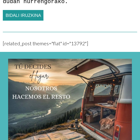
dudan hurrengorako.
[related_post themes="flat" id="13792"]