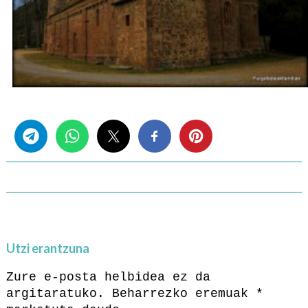
Share this...
Utzi erantzuna
Zure e-posta helbidea ez da
argitaratuko.
Beharrezko eremuak
*