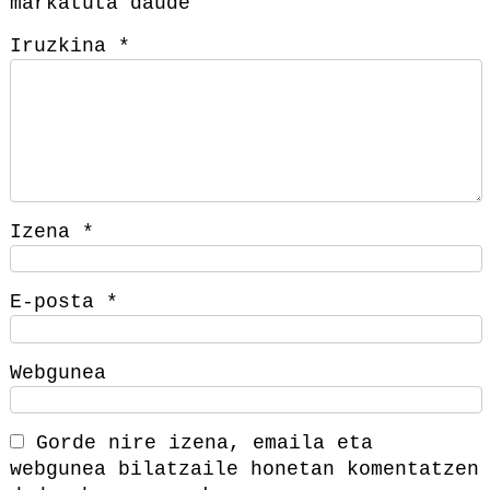
markatuta daude
Iruzkina
*
Izena
*
E-posta
*
Webgunea
Gorde nire izena, emaila eta
webgunea bilatzaile honetan komentatzen