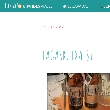
FurgoBidaiak
GRANDES VIAJES
🏕 ESCAPADAS
SE
12/07/2016
LAGARROTXA181