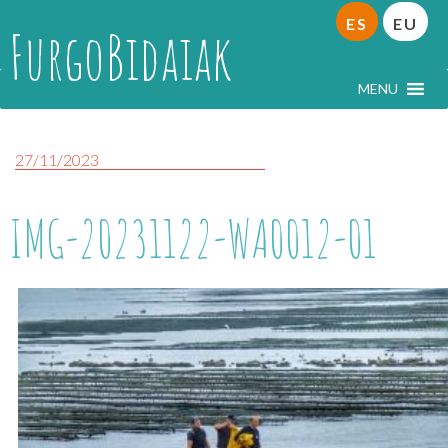
ES
EU
FurgoBidaiak
MENU
27/11/2023
IMG-20231122-WA0012-01