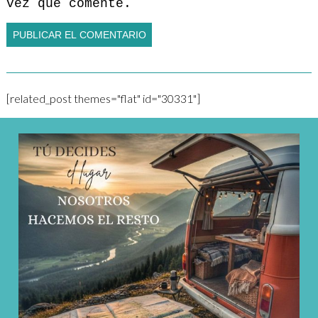
vez que comente.
[related_post themes="flat" id="30331"]