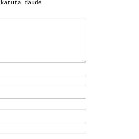
katuta daude