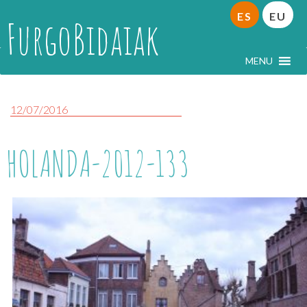
ES
EU
FurgoBidaiak
MENU
12/07/2016
HOLANDA-2012-133