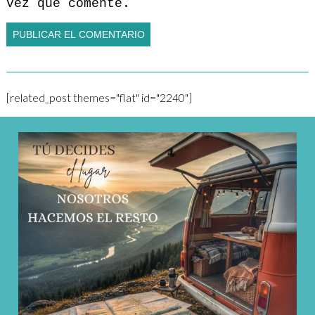
vez que comente.
[related_post themes="flat" id="2240"]