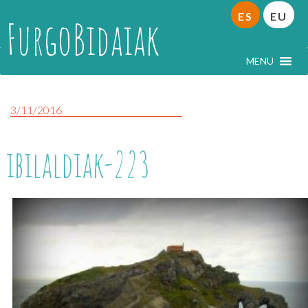
ES
EU
FurgoBidaiak
MENU
3/11/2016
ibilaldiak-223