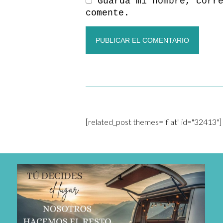
Guarda mi nombre, corr
comente.
[related_post themes="flat" id="32413"]