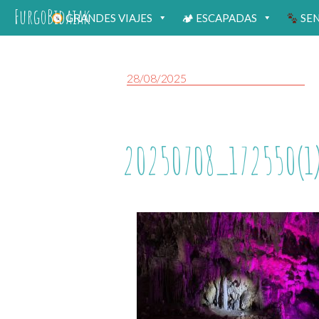
FurgoBidaiak
GRANDES VIAJES
🏕 ESCAPADAS
SE
28/08/2025
20250708_172550(1