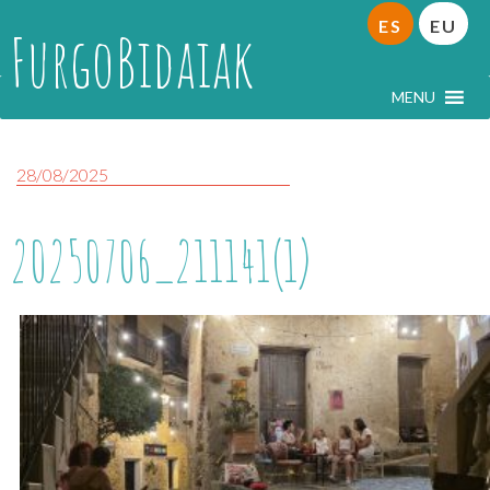
ES
EU
FurgoBidaiak
MENU
28/08/2025
20250706_211141(1)