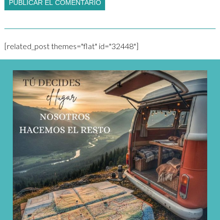
[related_post themes="flat" id="32448"]