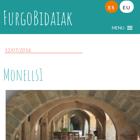
ES
EU
FurgoBidaiak
MENU
12/07/2016
Monells1