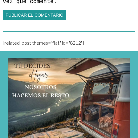
vez que comente.
[related_post themes="flat" id="8212"]