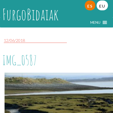
ES
EU
FurgoBidaiak
MENU
12/06/2018
IMG_0587