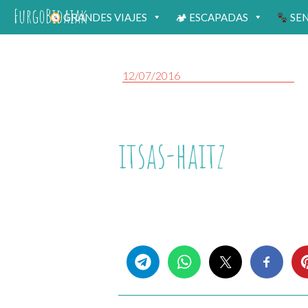
FurgoBidaiak
GRANDES VIAJES
🏕 ESCAPADAS
SE
12/07/2016
itsas-haitz
Share this...