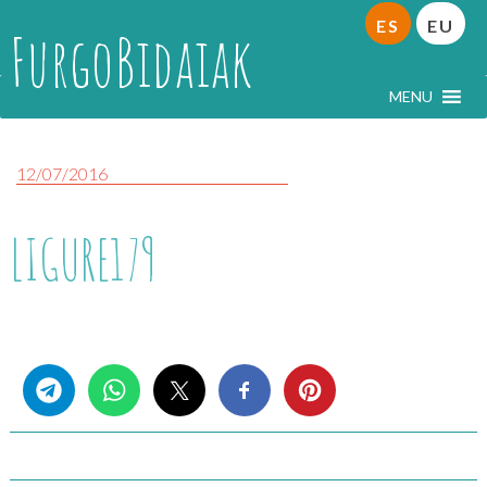
ES
EU
FurgoBidaiak
MENU
12/07/2016
LIGURE179
Share this...