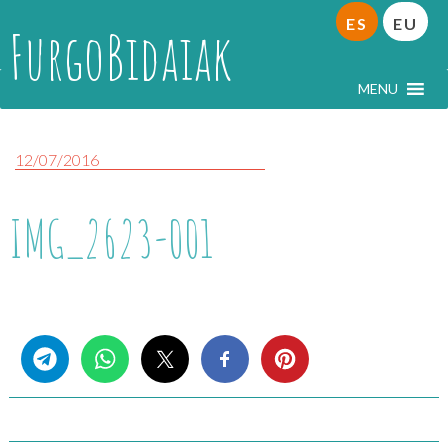
ES
EU
FurgoBidaiak
MENU
12/07/2016
IMG_2623-001
Share this...