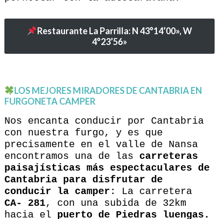
Restaurante La Parrilla:
N 43°14’00», W
4°23’56»
LOS MEJORES MIRADORES DE CANTABRIA EN
FURGONETA CAMPER
Nos encanta conducir por Cantabria
con nuestra furgo, y es que
precisamente en el valle de Nansa
encontramos una de las
carreteras
paisajísticas más espectaculares de
Cantabria para disfrutar de
conducir la camper
: La carretera
CA- 281
, con una subida de 32km
hacia el
puerto de Piedras luengas.