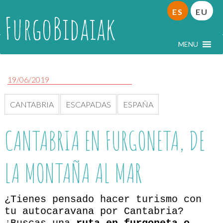
ES
EU
FurgoBidaiak
MENU
19/06/2019
CANTABRIA
ESCAPADAS
ESPAÑA
CANTABRIA EN FURGONETA, DE
LA MONTAÑA AL MAR
¿Tienes pensado hacer turismo con
tu autocaravana por Cantabria?