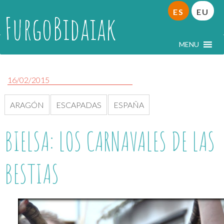
ES
EU
FurgoBidaiak
MENU
16/02/2015
ARAGÓN
ESCAPADAS
ESPAÑA
BIELSA: LOS CARNAVALES DE LAS
BESTIAS