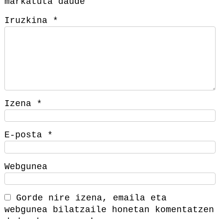
markatuta daude
Iruzkina
*
Izena
*
E-posta
*
Webgunea
Gorde nire izena, emaila eta
webgunea bilatzaile honetan komentatzen