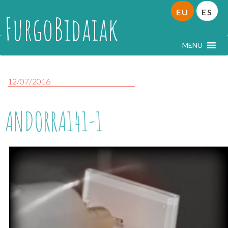
EU
ES
FurgoBidaiak
MENU
12/07/2016
ANDORRA141-1