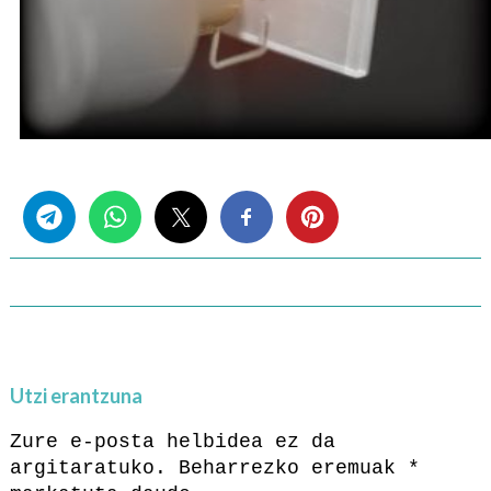
Share this...
Utzi erantzuna
Zure e-posta helbidea ez da
argitaratuko.
Beharrezko eremuak
*