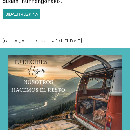
dudan hurrengorako.
[related_post themes="flat" id="14982"]