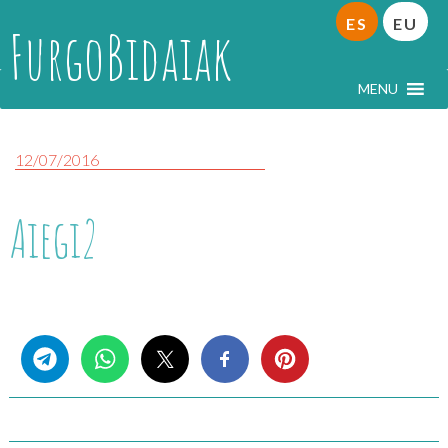
ES
EU
FurgoBidaiak
MENU
12/07/2016
Aiegi2
Share this...