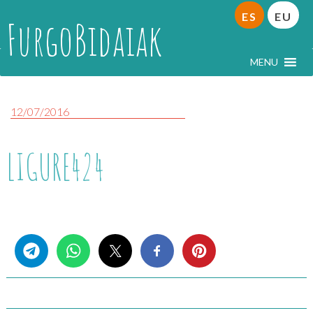
ES
EU
FurgoBidaiak
MENU
12/07/2016
LIGURE424
Share this...