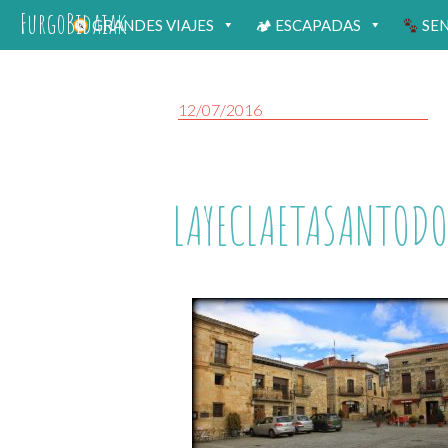
FurgoBidaiak
GRANDES VIAJES
🏕 ESCAPADAS
SE
12/07/2016
LAYECLAETASANTOD